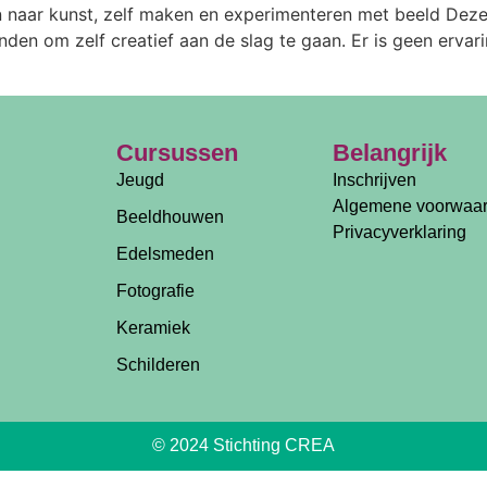
 naar kunst, zelf maken en experimenteren met beeld Deze
vinden om zelf creatief aan de slag te gaan. Er is geen erva
Cursussen
Belangrijk
Jeugd
Inschrijven
Algemene voorwaa
Beeldhouwen
Privacyverklaring
Edelsmeden
Fotografie
Keramiek
Schilderen
© 2024 Stichting CREA