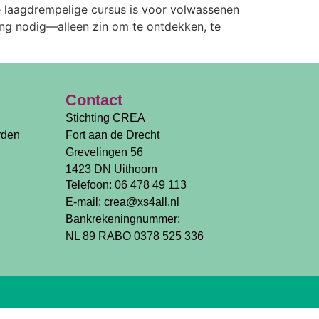
 laagdrempelige cursus is voor volwassenen
ring nodig—alleen zin om te ontdekken, te
Contact
Stichting CREA
rden
Fort aan de Drecht
Grevelingen 56
1423 DN Uithoorn
Telefoon: 06 478 49 113
E-mail: crea@xs4all.nl
Bankrekeningnummer:
NL 89 RABO 0378 525 336